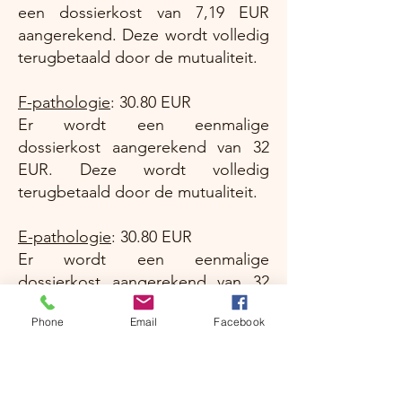
een dossierkost van 7,19 EUR
aangerekend. Deze wordt volledig
terugbetaald door de mutualiteit.
F-pathologie
: 30.80 EUR
Er wordt een eenmalige
dossierkost aangerekend van 32
EUR. Deze wordt volledig
terugbetaald door de mutualiteit.
E-pathologie
: 30.80 EUR
Er wordt een eenmalige
dossierkost aangerekend van 32
EUR. Deze wordt volledig
Phone
Email
Facebook
terugbetaald door de mutualiteit.
Als je een afspraak niet kunt
nakomen, vragen we je om ons