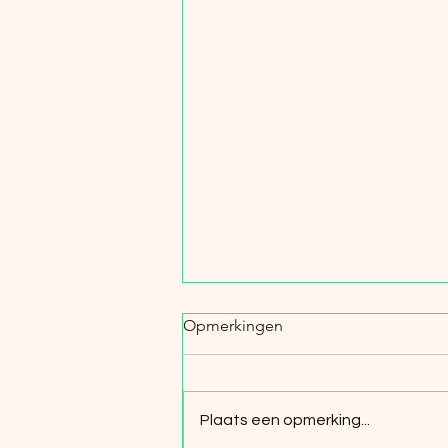
Meniscusoperatie? Herstel
Opmerkingen
slim!
Een meniscusarthroscopie is
een veelvoorkomende
Plaats een opmerking...
kijkoperatie aan de knie waarbij