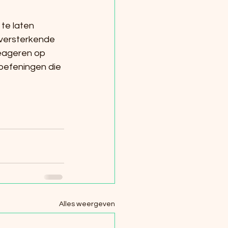
te laten 
htversterkende 
reageren op 
oefeningen die 
Alles weergeven