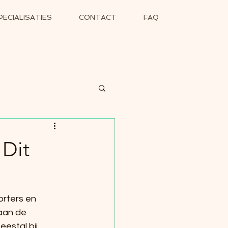
PECIALISATIES
CONTACT
FAQ
 Dit
orters en 
aan de 
estal bij 