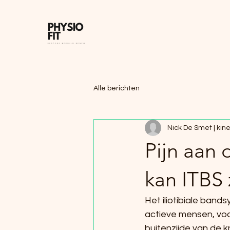
Alle berichten
Nick De Smet | kines
Pijn aan 
kan ITBS 
Het iliotibiale band
actieve mensen, voor
buitenzijde van de k