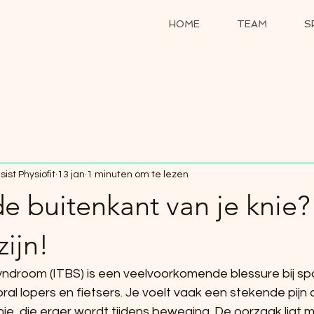
HOME
TEAM
S
ist Physiofit
13 jan
1 minuten om te lezen
de buitenkant van je knie?
zijn!
syndroom (ITBS) is een veelvoorkomende blessure bij sp
al lopers en fietsers. Je voelt vaak een stekende pijn 
nie, die erger wordt tijdens beweging. De oorzaak ligt me