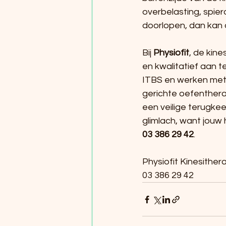
overbelasting, spier
doorlopen, dan kan d
Bij 
Physiofit
, de kine
en kwalitatief aan 
ITBS en werken met 
gerichte oefenthera
een veilige terugkee
glimlach, want jouw 
03 386 29 42
.
Physiofit Kinesithera
03 386 29 42