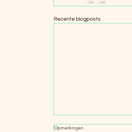
Recente blogposts
Meniscusoperatie? Herstel
Opmerkingen
slim!