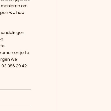
r manieren om 
rijpen we hoe 
handelingen 
en 
te 
komen en je te 
orgen we 
 03 386 29 42.