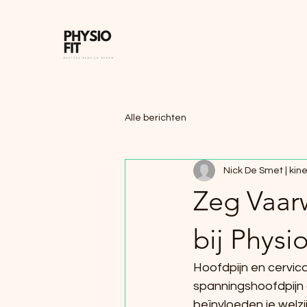
Alle berichten
Nick De Smet | kines
Zeg Vaar
bij Physio
Hoofdpijn en cervica
spanningshoofdpijn 
beïnvloeden je welzi