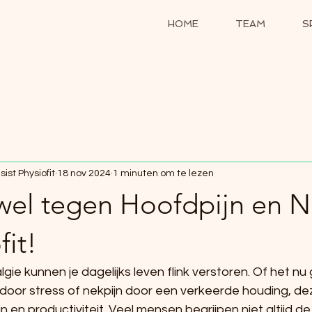
HOME
TEAM
S
ist Physiofit
18 nov 2024
1 minuten om te lezen
wel tegen Hoofdpijn en N
fit!
lgie kunnen je dagelijks leven flink verstoren. Of het nu
door stress of nekpijn door een verkeerde houding, de
jn en productiviteit. Veel mensen begrijpen niet altijd d