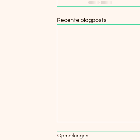
Recente blogposts
Meniscusoperatie? Herstel
Opmerkingen
slim!